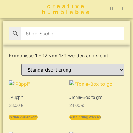
creative
bumblebee
Hummelbuch-
Hummelbuch-
Hummelbuch
Hummelbu
CreativeBumblebee 
Ergebnisse 1 – 12 von 179 werden angezeigt
„Püppi“
„Tonie-Box to go“
28,00
€
24,00
€
In den Warenkorb
Ausführung wählen