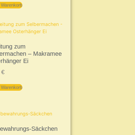
n Warenkorb
itung zum
bermachen – Makramee
rhänger Ei
9
€
n Warenkorb
bewahrungs-Säckchen