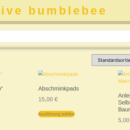
tive bumblebee
o“
Abschminkpads
Anle
15,00
€
Sel
Bau
Ausführung wählen
5,0