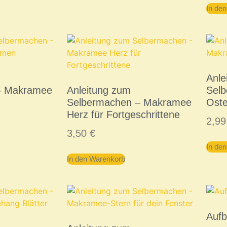
In de
Anle
– Makramee
Anleitung zum
Sel
Selbermachen – Makramee
Oste
Herz für Fortgeschrittene
2,9
3,50
€
In de
In den Warenkorb
Auf