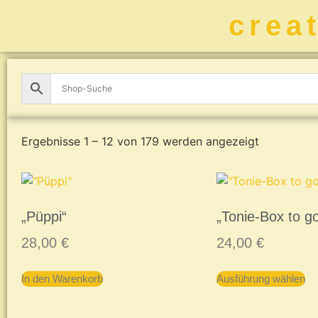
crea
Ergebnisse 1 – 12 von 179 werden angezeigt
„Püppi“
„Tonie-Box to g
28,00
€
24,00
€
In den Warenkorb
Ausführung wählen