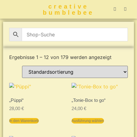
creative
bumblebee
Hummelbuch-
Hummelbuch-
Hummelbuch
Hummelbu
CreativeBumblebee 
Ergebnisse 1 – 12 von 179 werden angezeigt
„Püppi“
„Tonie-Box to go“
28,00
€
24,00
€
In den Warenkorb
Ausführung wählen