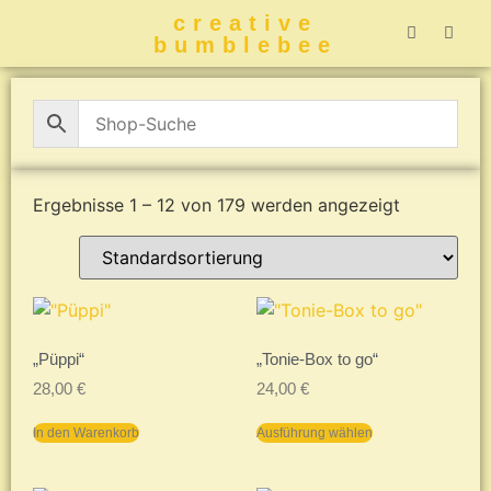
creative
bumblebee
Hummelbuch-
Hummelbuch-
Hummelbuch
Hummelbu
CreativeBumblebee 
Ergebnisse 1 – 12 von 179 werden angezeigt
„Püppi“
„Tonie-Box to go“
28,00
€
24,00
€
In den Warenkorb
Ausführung wählen