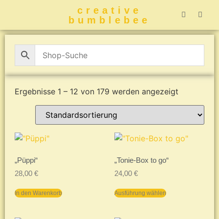
creative
bumblebee
Hummelbuch-
Hummelbuch-
Hummelbuch
Hummelbu
CreativeBumblebee 
Ergebnisse 1 – 12 von 179 werden angezeigt
„Püppi“
„Tonie-Box to go“
28,00
€
24,00
€
In den Warenkorb
Ausführung wählen