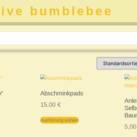
tive bumblebee
o“
Abschminkpads
Anle
15,00
€
Sel
Bau
Ausführung wählen
5,0