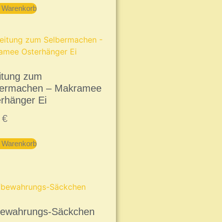
n Warenkorb
itung zum
bermachen – Makramee
rhänger Ei
9
€
n Warenkorb
bewahrungs-Säckchen