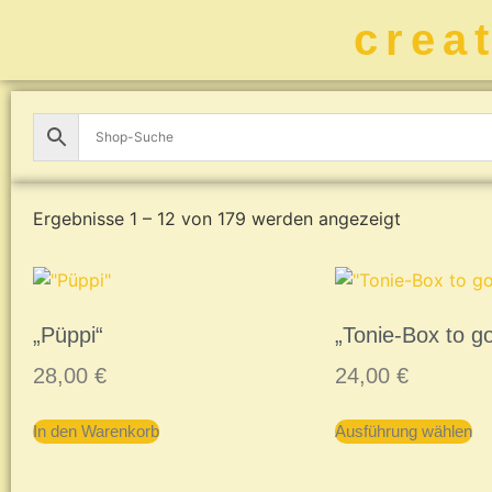
crea
Ergebnisse 1 – 12 von 179 werden angezeigt
„Püppi“
„Tonie-Box to g
28,00
€
24,00
€
In den Warenkorb
Ausführung wählen