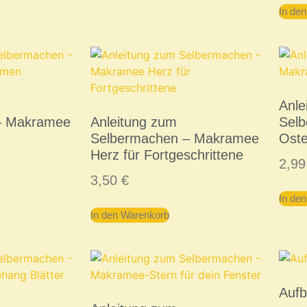
In de
Anle
– Makramee
Anleitung zum
Sel
Selbermachen – Makramee
Oste
Herz für Fortgeschrittene
2,9
3,50
€
In de
In den Warenkorb
Auf