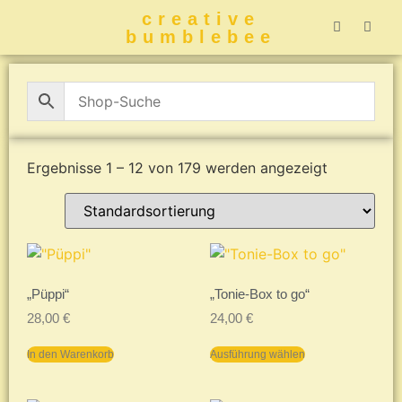
creative
bumblebee
Hummelbuch-
Hummelbuch-
Hummelbuch
Hummelbu
CreativeBumblebee 
Ergebnisse 1 – 12 von 179 werden angezeigt
„Püppi“
„Tonie-Box to go“
28,00
€
24,00
€
In den Warenkorb
Ausführung wählen