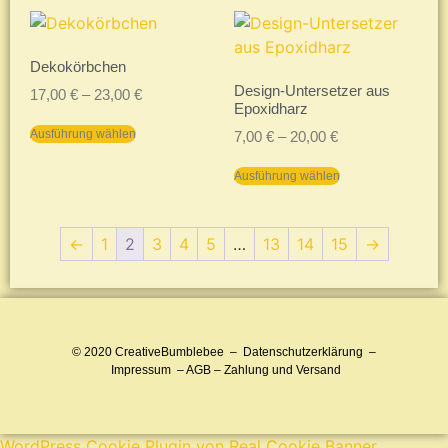
Dekokörbchen
Design-Untersetzer aus
17,00
€
–
23,00
€
Epoxidharz
Ausführung wählen
7,00
€
–
20,00
€
Ausführung wählen
←
1
2
3
4
5
…
13
14
15
→
© 2020
CreativeBumblebee
–
Datenschutzerklärung
–
Impressum
–
AGB
–
Zahlung und Versand
WordPress Cookie Plugin von Real Cookie Banner