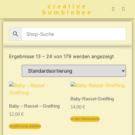
creative
bumblebee
Hummelbuch-
Hummelbuch-
Hummelbuch
Hummelbu
CreativeBumblebee 
Ergebnisse 13 – 24 von 179 werden angezeigt
Baby-Rassel-Greifling
Baby – Rassel – Greifring
14,00
€
12,00
€
In den Warenkorb
Ausführung wählen