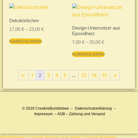
Dekokörbchen
Design-Untersetzer aus
17,00
€
–
23,00
€
Epoxidharz
Ausführung wählen
7,00
€
–
20,00
€
Ausführung wählen
←
1
2
3
4
5
…
13
14
15
→
© 2020
CreativeBumblebee
–
Datenschutzerklärung
–
Impressum
–
AGB
–
Zahlung und Versand
WordPress Cookie Plugin von Real Cookie Banner