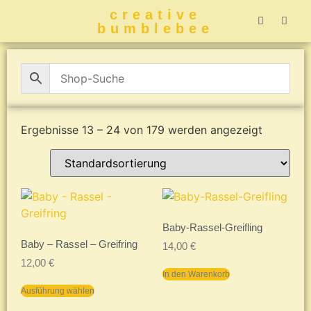
creative
bumblebee
Hummelbuch-
Hummelbuch-
Hummelbuch
Hummelbu
CreativeBumblebee 
Ergebnisse 13 – 24 von 179 werden angezeigt
Baby-Rassel-Greifling
Baby – Rassel – Greifring
14,00
€
12,00
€
In den Warenkorb
Ausführung wählen