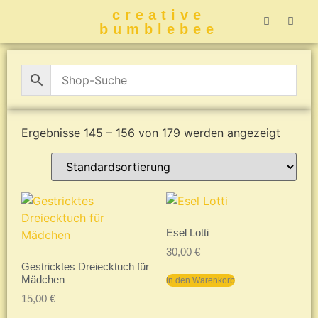
creative
bumblebee
Hummelbuch-
Hummelbuch-
Hummelbuch
Hummelbu
CreativeBumblebee 
Ergebnisse 145 – 156 von 179 werden angezeigt
Esel Lotti
30,00
€
Gestricktes Dreiecktuch für
Mädchen
In den Warenkorb
15,00
€