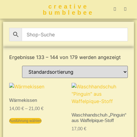
creative
bumblebee
Hummelbuch-
Hummelbuch-
Hummelbuch
Hummelbu
CreativeBumblebee 
Ergebnisse 133 – 144 von 179 werden angezeigt
Wärmekissen
14,00
€
–
21,00
€
Waschhandschuh „Pinguin“
aus Waffelpique-Stoff
Ausführung wählen
17,00
€