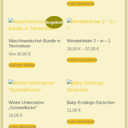
In den Warenkorb
Angebot!
Waschhandschuh Bundle in
Wendekleider 2 – in – 1
Tiermotiven
28,00
€
–
37,00
€
Von
30,60
€
Ausführung wählen
Optionen wählen
Winter-Untersetzer
Baby-Erstlings-Söckchen
„Schneeflocke“
11,00
€
18,00
€
In den Warenkorb
In den Warenkorb