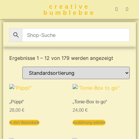
creative
bumblebee
Hummelbuch-
Hummelbuch-
Hummelbuch
Hummelbu
CreativeBumblebee 
Ergebnisse 1 – 12 von 179 werden angezeigt
„Püppi“
„Tonie-Box to go“
28,00
€
24,00
€
In den Warenkorb
Ausführung wählen