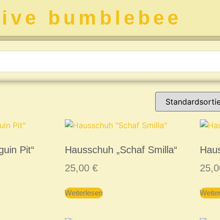
tive bumblebee
uin Pit“
Hausschuh „Schaf Smilla“
Haus
25,00
€
25,
Weiterlesen
Weite