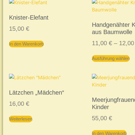
Knister-Elefant
Handgenähter K
15,00
€
aus Baumwolle
11,00
€
–
12,0
In den Warenkorb
Ausführung wählen
Lätzchen „Mädchen“
Meerjungfrauen
16,00
€
Kinder
55,00
€
Weiterlesen
In den Warenkorb