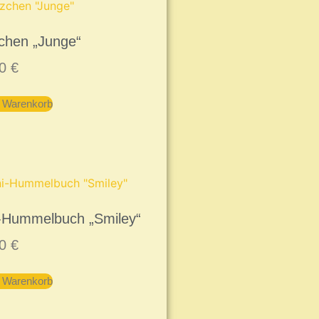
chen „Junge“
00
€
n Warenkorb
-Hummelbuch „Smiley“
00
€
n Warenkorb