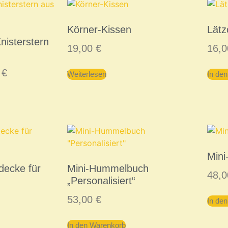
Körner-Kissen
Lätz
nisterstern
19,00
€
16,
0
€
Weiterlesen
In de
Mini
decke für
Mini-Hummelbuch
48,
„Personalisiert“
53,00
€
In de
In den Warenkorb