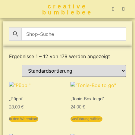
creative
bumblebee
Hummelbuch-
Hummelbuch-
Hummelbuch
Hummelbu
CreativeBumblebee 
Ergebnisse 1 – 12 von 179 werden angezeigt
„Püppi“
„Tonie-Box to go“
28,00
€
24,00
€
In den Warenkorb
Ausführung wählen