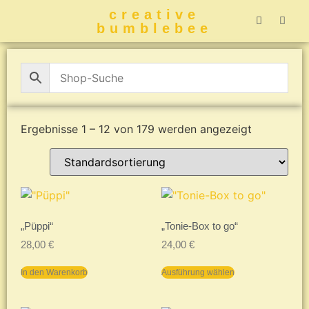
creative
bumblebee
Hummelbuch-
Hummelbuch-
Hummelbuch
Hummelbu
CreativeBumblebee 
Ergebnisse 1 – 12 von 179 werden angezeigt
„Püppi“
„Tonie-Box to go“
28,00
€
24,00
€
In den Warenkorb
Ausführung wählen